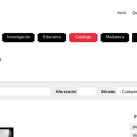
Inicio
Qu
Investigación
Educativa
Catálogo
Mediateca
s
Año exacto:
Década:
F
pl
Vi