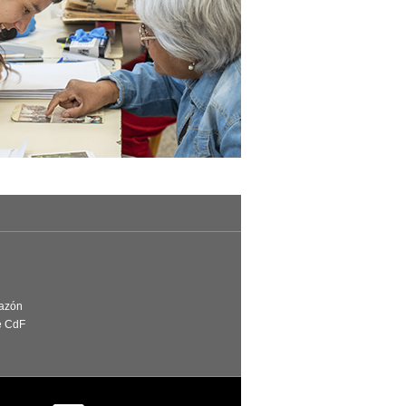
Razón
e CdF