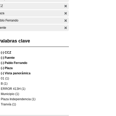
CZ
aza
blo Ferrando
ente
alabras clave
(-)
CCZ
(-)
Fuente
(-)
Pablo Ferrando
(-)
Plaza
(-)
Vista panorámica
01 (1)
B (1)
ERROR 413H (1)
Municipio (1)
Plaza Independencia (1)
Tranvía (1)