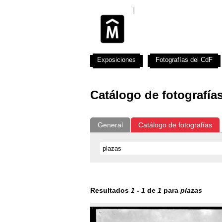
Exposiciones
Fotografías del CdF
Catálogo de fotografía
General
Catálogo de fotografías
Resultados
1
-
1
de
1
para
plazas