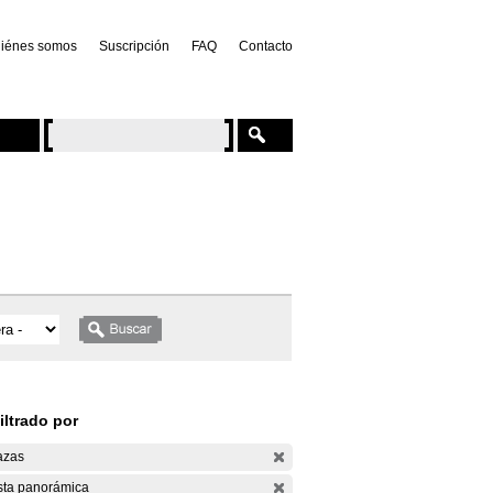
iénes somos
Suscripción
FAQ
Contacto
iltrado por
azas
sta panorámica