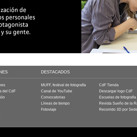
NES
DESTACADOS
nes
MUFF, festival de fotografía
CdF Tienda
as del CdF
Canal de YouTube
Descargar logo CdF
ión
Convocatorias
Escuelas de fotografía
Líneas de tiempo
Revista Sueño de la 
Fotoviaje
Recorrido 3D por Sed
a