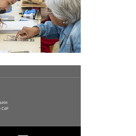
Razón
e CdF