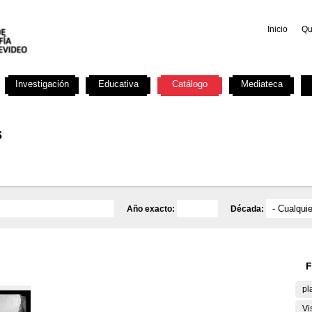
Inicio
Qu
Investigación
Educativa
Catálogo
Mediateca
s
Año exacto:
Década:
F
pl
Vi