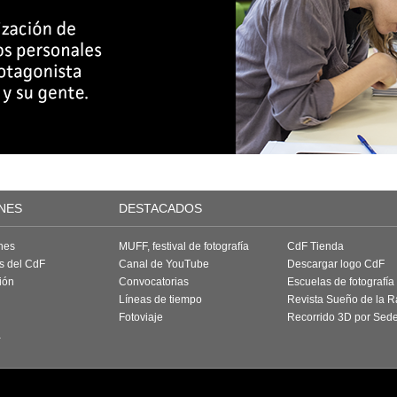
NES
DESTACADOS
nes
MUFF, festival de fotografía
CdF Tienda
as del CdF
Canal de YouTube
Descargar logo CdF
ión
Convocatorias
Escuelas de fotografía
Líneas de tiempo
Revista Sueño de la 
Fotoviaje
Recorrido 3D por Sed
a