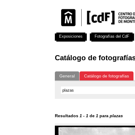
Exposiciones
Fotografías del CdF
Catálogo de fotografía
General
Catálogo de fotografías
Resultados
1
-
1
de
1
para
plazas