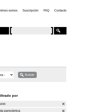
iénes somos
Suscripción
FAQ
Contacto
iltrado por
azas
sta panorámica