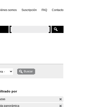
iénes somos
Suscripción
FAQ
Contacto
iltrado por
azas
sta panorámica