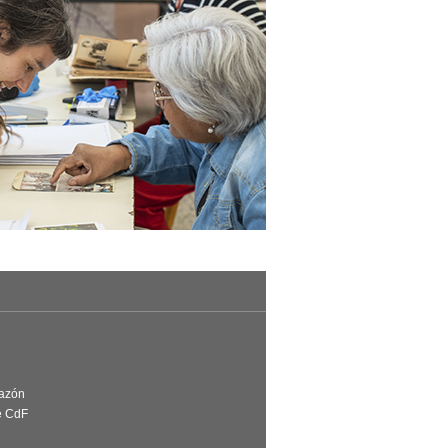
Razón
e CdF