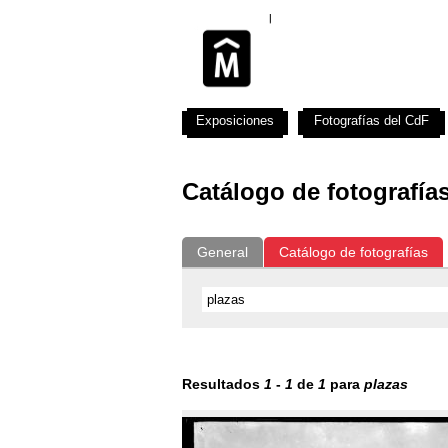
Exposiciones
Fotografías del CdF
Catálogo de fotografía
General
Catálogo de fotografías
Resultados
1
-
1
de
1
para
plazas