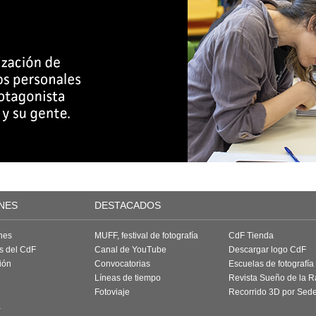
NES
DESTACADOS
nes
MUFF, festival de fotografía
CdF Tienda
as del CdF
Canal de YouTube
Descargar logo CdF
ión
Convocatorias
Escuelas de fotografía
Líneas de tiempo
Revista Sueño de la 
Fotoviaje
Recorrido 3D por Sed
a