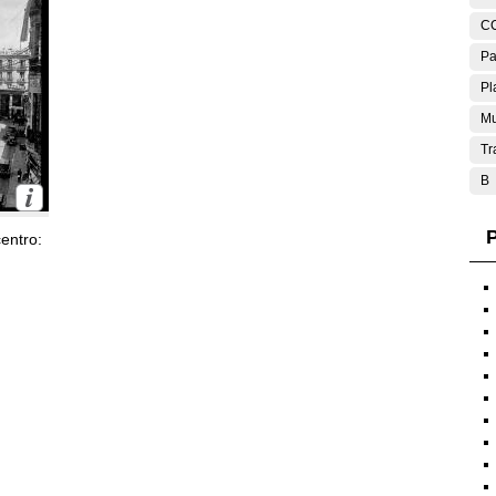
C
Pa
Pl
Mu
Tr
B
P
entro: