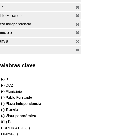
CZ
blo Ferrando
aza Independencia
nicipio
anvía
alabras clave
(-)
B
(-)
CCZ
(-)
Municipio
(-)
Pablo Ferrando
(-)
Plaza Independencia
(-)
Tranvía
(-)
Vista panorámica
01 (1)
ERROR 413H (1)
Fuente (1)