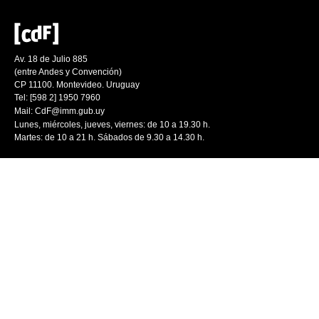
Av. 18 de Julio 885
(entre Andes y Convención)
CP 11100. Montevideo. Uruguay
Tel: [598 2] 1950 7960
Mail:
CdF@imm.gub.uy
Lunes, miércoles, jueves, viernes: de 10 a 19.30 h.
Martes: de 10 a 21 h. Sábados de 9.30 a 14.30 h.