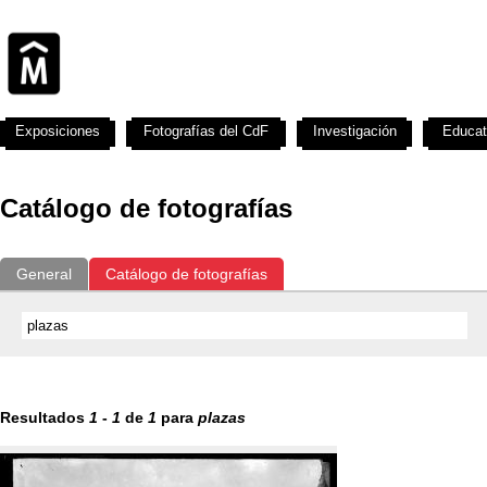
Exposiciones
Fotografías del CdF
Investigación
Educat
Catálogo de fotografías
General
Catálogo de fotografías
Resultados
1
-
1
de
1
para
plazas