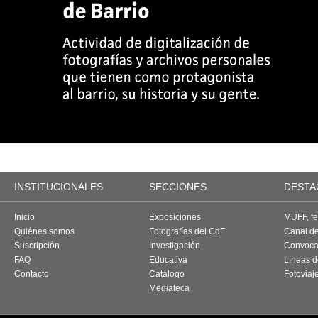
INSTITUCIONALES
SECCIONES
DESTA
Inicio
Exposiciones
MUFF, fes
Quiénes somos
Fotografías del CdF
Canal d
Suscripción
Investigación
Convoca
FAQ
Educativa
Líneas d
Contacto
Catálogo
Fotoviaj
Mediateca