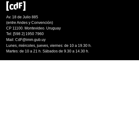
Av. 18 de Julio 885
(entre Andes y Convención)
CP 11100. Montevideo. Uruguay
Tel: [598 2] 1950 7960
Mail:
CdF@imm.gub.uy
Lunes, miércoles, jueves, viernes: de 10 a 19.30 h.
Martes: de 10 a 21 h. Sábados de 9.30 a 14.30 h.