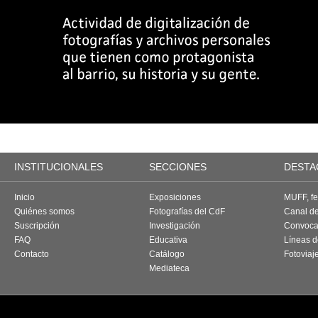
INSTITUCIONALES
SECCIONES
DESTA
Inicio
Exposiciones
MUFF, fes
Quiénes somos
Fotografías del CdF
Canal d
Suscripción
Investigación
Convoca
FAQ
Educativa
Líneas d
Contacto
Catálogo
Fotoviaj
Mediateca