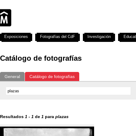
Exposiciones
Fotografías del CdF
Investigación
Educat
Catálogo de fotografías
General
Catálogo de fotografías
Resultados
1
-
1
de
1
para
plazas