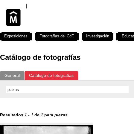
Exposiciones
Fotografías del CdF
Investigación
Educat
Catálogo de fotografías
General
Catálogo de fotografías
Resultados
1
-
1
de
1
para
plazas