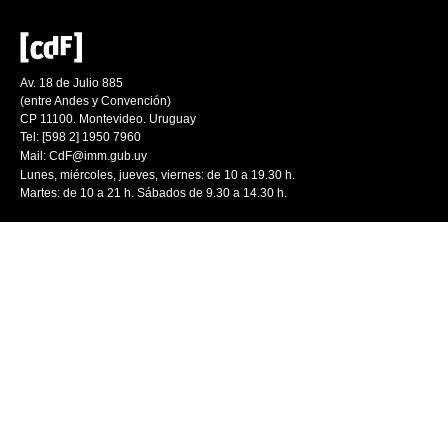
Av. 18 de Julio 885
(entre Andes y Convención)
CP 11100. Montevideo. Uruguay
Tel: [598 2] 1950 7960
Mail:
CdF@imm.gub.uy
Lunes, miércoles, jueves, viernes: de 10 a 19.30 h.
Martes: de 10 a 21 h. Sábados de 9.30 a 14.30 h.