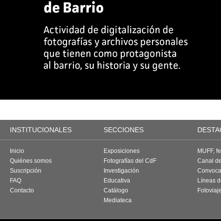
INSTITUCIONALES
SECCIONES
DESTA
Inicio
Exposiciones
MUFF, fes
Quiénes somos
Fotografías del CdF
Canal d
Suscripción
Investigación
Convoca
FAQ
Educativa
Líneas d
Contacto
Catálogo
Fotoviaj
Mediateca