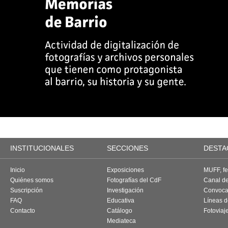
INSTITUCIONALES
SECCIONES
DESTA
Inicio
Exposiciones
MUFF, fes
Quiénes somos
Fotografías del CdF
Canal d
Suscripción
Investigación
Convoca
FAQ
Educativa
Líneas d
Contacto
Catálogo
Fotoviaj
Mediateca