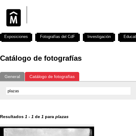
Exposiciones
Fotografías del CdF
Investigación
Educat
Catálogo de fotografías
General
Catálogo de fotografías
Resultados
1
-
1
de
1
para
plazas