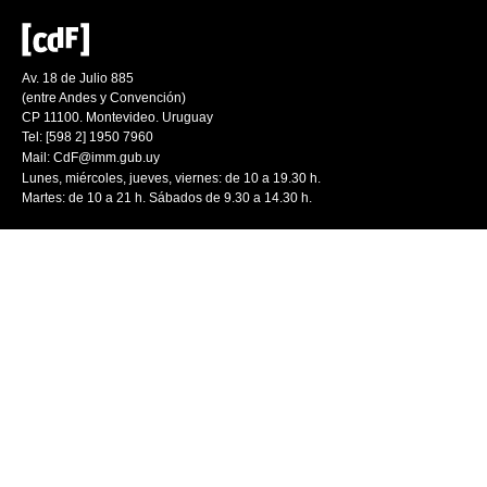
Av. 18 de Julio 885
(entre Andes y Convención)
CP 11100. Montevideo. Uruguay
Tel: [598 2] 1950 7960
Mail:
CdF@imm.gub.uy
Lunes, miércoles, jueves, viernes: de 10 a 19.30 h.
Martes: de 10 a 21 h. Sábados de 9.30 a 14.30 h.