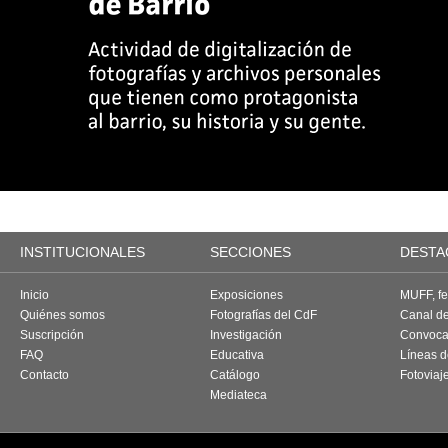
INSTITUCIONALES
SECCIONES
DESTA
Inicio
Exposiciones
MUFF, fes
Quiénes somos
Fotografías del CdF
Canal d
Suscripción
Investigación
Convoca
FAQ
Educativa
Líneas d
Contacto
Catálogo
Fotoviaj
Mediateca