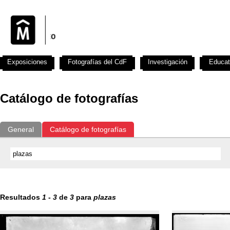
Exposiciones
Fotografías del CdF
Investigación
Educat
Catálogo de fotografías
General
Catálogo de fotografías
Resultados
1
-
3
de
3
para
plazas