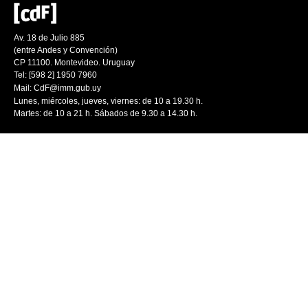
Av. 18 de Julio 885
(entre Andes y Convención)
CP 11100. Montevideo. Uruguay
Tel: [598 2] 1950 7960
Mail:
CdF@imm.gub.uy
Lunes, miércoles, jueves, viernes: de 10 a 19.30 h.
Martes: de 10 a 21 h. Sábados de 9.30 a 14.30 h.