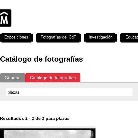
Exposiciones
Fotografías del CdF
Investigación
Educat
Catálogo de fotografías
General
Catálogo de fotografías
Resultados
1
-
1
de
1
para
plazas