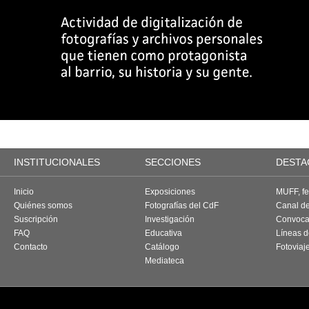
INSTITUCIONALES
SECCIONES
DESTA
Inicio
Exposiciones
MUFF, fes
Quiénes somos
Fotografías del CdF
Canal d
Suscripción
Investigación
Convoca
FAQ
Educativa
Líneas d
Contacto
Catálogo
Fotoviaj
Mediateca