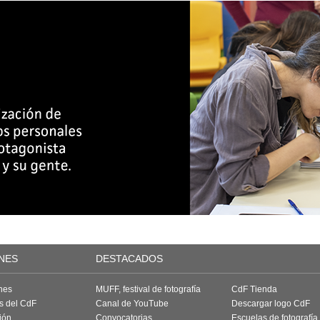
NES
DESTACADOS
nes
MUFF, festival de fotografía
CdF Tienda
as del CdF
Canal de YouTube
Descargar logo CdF
ión
Convocatorias
Escuelas de fotografía