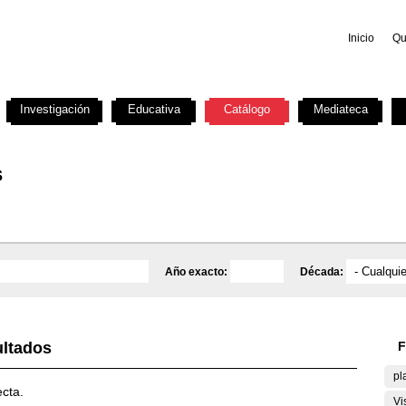
Inicio
Qu
Investigación
Educativa
Catálogo
Mediateca
s
Año exacto:
Década:
ultados
F
pl
ecta.
Vi