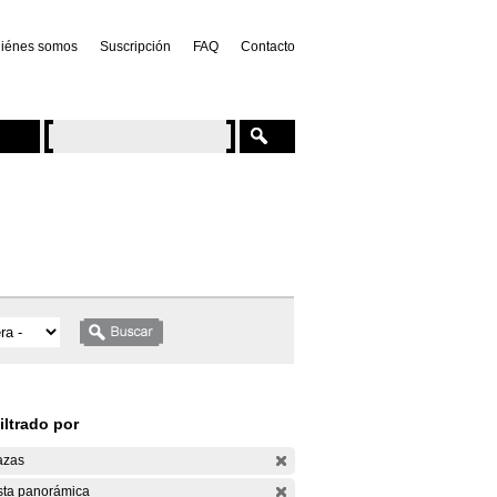
iénes somos
Suscripción
FAQ
Contacto
iltrado por
azas
sta panorámica