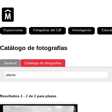
Exposiciones
Fotografías del CdF
Investigación
Educat
Catálogo de fotografías
General
Catálogo de fotografías
Resultados
1
-
1
de
1
para
plazas