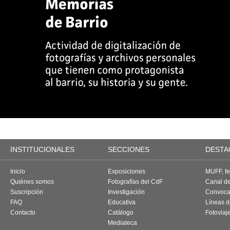
INSTITUCIONALES
SECCIONES
DESTA
Inicio
Exposiciones
MUFF, fes
Quiénes somos
Fotografías del CdF
Canal d
Suscripción
Investigación
Convoca
FAQ
Educativa
Líneas d
Contacto
Catálogo
Fotoviaj
Mediateca