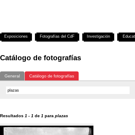
Exposiciones
Fotografías del CdF
Investigación
Educat
Catálogo de fotografías
General
Catálogo de fotografías
Resultados
1
-
1
de
1
para
plazas