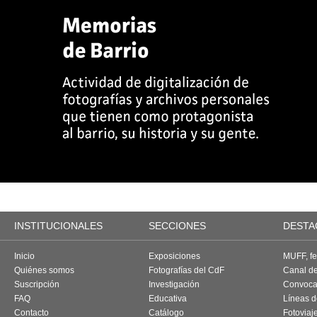
INSTITUCIONALES
SECCIONES
DESTA
Inicio
Exposiciones
MUFF, fes
Quiénes somos
Fotografías del CdF
Canal d
Suscripción
Investigación
Convoca
FAQ
Educativa
Líneas d
Contacto
Catálogo
Fotoviaj