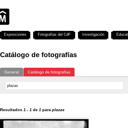
Exposiciones
Fotografías del CdF
Investigación
Educat
Catálogo de fotografías
General
Catálogo de fotografías
Resultados
1
-
1
de
1
para
plazas