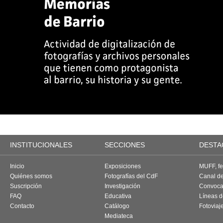
INSTITUCIONALES
SECCIONES
DESTA
Inicio
Exposiciones
MUFF, fes
Quiénes somos
Fotografías del CdF
Canal d
Suscripción
Investigación
Convoca
FAQ
Educativa
Líneas d
Contacto
Catálogo
Fotoviaj
Mediateca