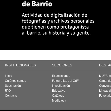
INSTITUCIONALES
SECCIONES
DESTA
Inicio
Exposiciones
MUFF, fes
Quiénes somos
Fotografías del CdF
Canal d
Suscripción
Investigación
Convoca
FAQ
Educativa
Líneas d
Contacto
Catálogo
Fotoviaj
Mediateca