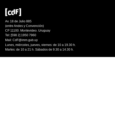
Av. 18 de Julio 885
(entre Andes y Convención)
CP 11100. Montevideo. Uruguay
Tel: [598 2] 1950 7960
Mail:
CdF@imm.gub.uy
Lunes, miércoles, jueves, viernes: de 10 a 19.30 h.
Martes: de 10 a 21 h. Sábados de 9.30 a 14.30 h.