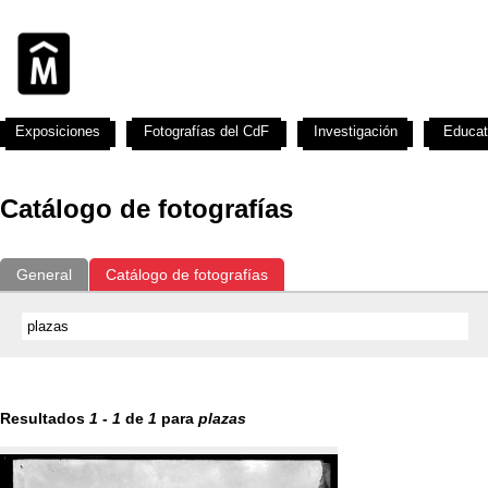
Exposiciones
Fotografías del CdF
Investigación
Educat
Catálogo de fotografías
General
Catálogo de fotografías
Resultados
1
-
1
de
1
para
plazas