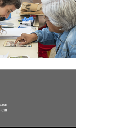
Razón
e CdF