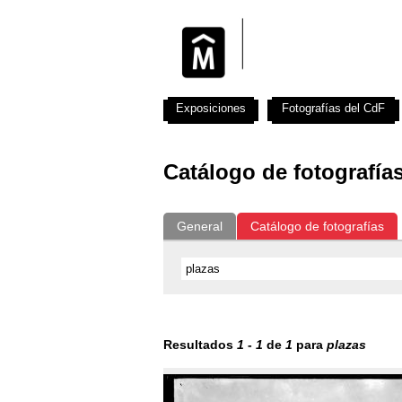
Exposiciones
Fotografías del CdF
Catálogo de fotografía
General
Catálogo de fotografías
Resultados
1
-
1
de
1
para
plazas