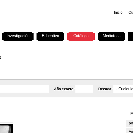
Inicio
Qu
Investigación
Educativa
Catálogo
Mediateca
s
Año exacto:
Década:
F
pl
Vi