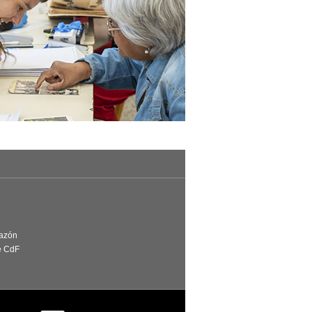
Razón
e CdF