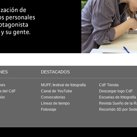
NES
DESTACADOS
nes
MUFF, festival de fotografía
CdF Tienda
as del CdF
Canal de YouTube
Descargar logo CdF
ión
Convocatorias
Escuelas de fotografía
Líneas de tiempo
Revista Sueño de la 
Fotoviaje
Recorrido 3D por Sed
a