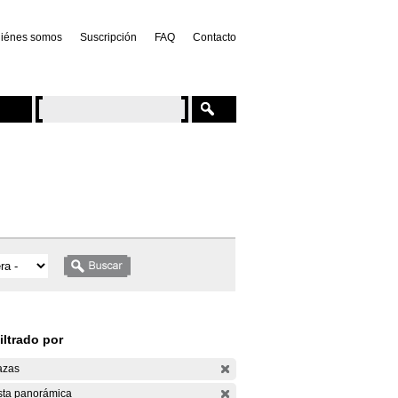
iénes somos
Suscripción
FAQ
Contacto
iltrado por
azas
sta panorámica