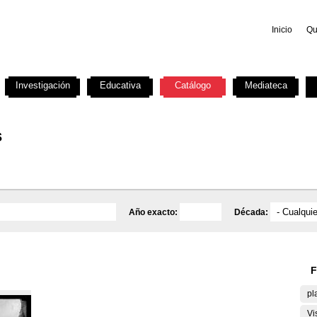
Inicio
Qu
Investigación
Educativa
Catálogo
Mediateca
s
Año exacto:
Década:
F
pl
Vi