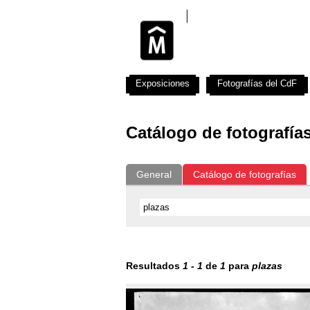
Exposiciones
Fotografías del CdF
Catálogo de fotografía
General
Catálogo de fotografías
Resultados
1
-
1
de
1
para
plazas