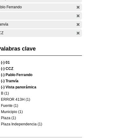
blo Ferrando
anvía
CZ
alabras clave
(-)
01
(-)
CCZ
(-)
Pablo Ferrando
(-)
Tranvía
(-)
Vista panorámica
B (1)
ERROR 413H (1)
Fuente (1)
Municipio (1)
Plaza (1)
Plaza Independencia (1)