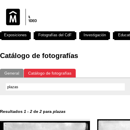
Exposiciones
Fotografías del CdF
Investigación
Educat
Catálogo de fotografías
General
Catálogo de fotografías
Resultados
1
-
2
de
2
para
plazas