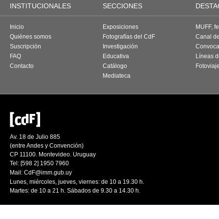
INSTITUCIONALES
SECCIONES
DESTA
Inicio
Exposiciones
MUFF, fes
Quiénes somos
Fotografías del CdF
Canal d
Suscripción
Investigación
Convoca
FAQ
Educativa
Líneas d
Contacto
Catálogo
Fotoviaj
Mediateca
Av. 18 de Julio 885
(entre Andes y Convención)
CP 11100. Montevideo. Uruguay
Tel: [598 2] 1950 7960
Mail:
CdF@imm.gub.uy
Lunes, miércoles, jueves, viernes: de 10 a 19.30 h.
Martes: de 10 a 21 h. Sábados de 9.30 a 14.30 h.