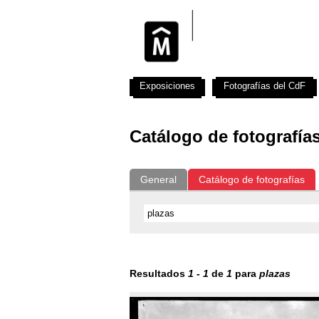
Exposiciones
Fotografías del CdF
Catálogo de fotografía
General
Catálogo de fotografías
Resultados
1
-
1
de
1
para
plazas