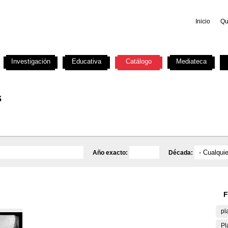
Inicio
Qu
Investigación
Educativa
Catálogo
Mediateca
s
Año exacto:
Década:
F
pl
Pl