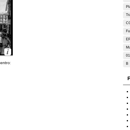
Pl
Tr
C
Fu
E
Mu
01
entro:
B
P