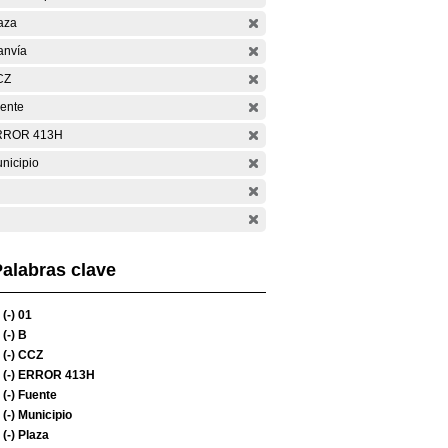
aza
anvía
CZ
ente
RROR 413H
nicipio
alabras clave
(-)
01
(-)
B
(-)
CCZ
(-)
ERROR 413H
(-)
Fuente
(-)
Municipio
(-)
Plaza