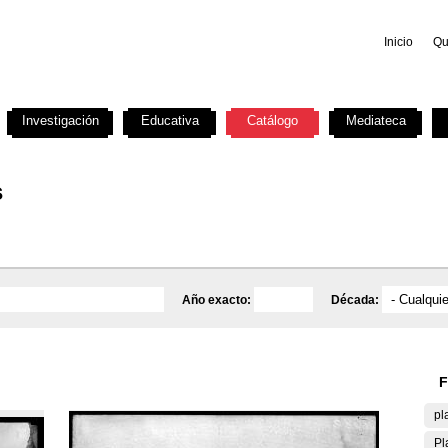
Inicio
Qu
Investigación
Educativa
Catálogo
Mediateca
s
Año exacto:
Década:
F
pl
Pl