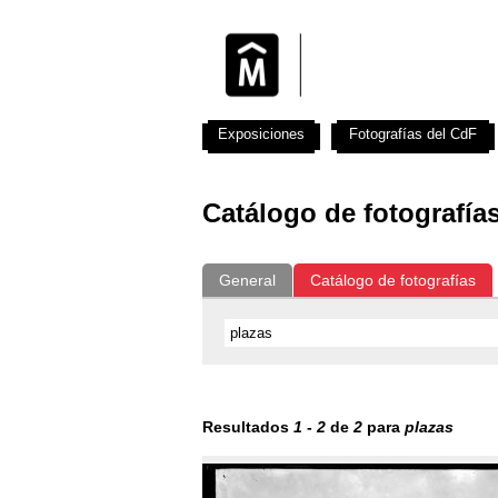
Exposiciones
Fotografías del CdF
Catálogo de fotografía
General
Catálogo de fotografías
Resultados
1
-
2
de
2
para
plazas