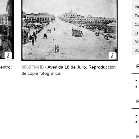
Pl
Tr
C
E
Mu
01
F
entro:
0868FMHB -
Avenida 18 de Julio. Reproducción
de copia fotográfica.
P