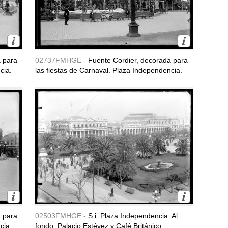
a para
02737FMHGE -
Fuente Cordier, decorada para
cia.
las fiestas de Carnaval. Plaza Independencia.
a para
02503FMHGE -
S.i. Plaza Independencia. Al
cia.
fondo: Palacio Estévez y Café Británico.