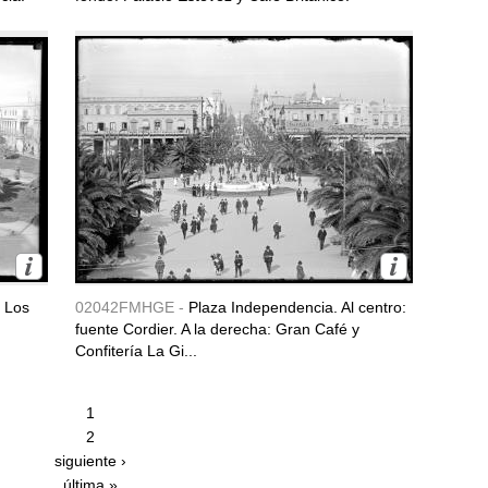
e Los
02042FMHGE -
Plaza Independencia. Al centro:
fuente Cordier. A la derecha: Gran Café y
Confitería La Gi...
1
2
siguiente ›
última »