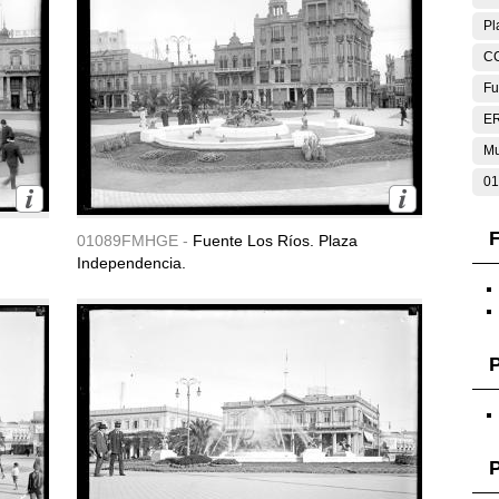
Pl
C
Fu
E
Mu
01
F
01089FMHGE -
Fuente Los Ríos. Plaza
Independencia.
P