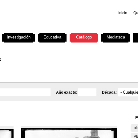
Inicio
Qu
Investigación
Educativa
Catálogo
Mediateca
s
Año exacto:
Década:
F
pl
Pl