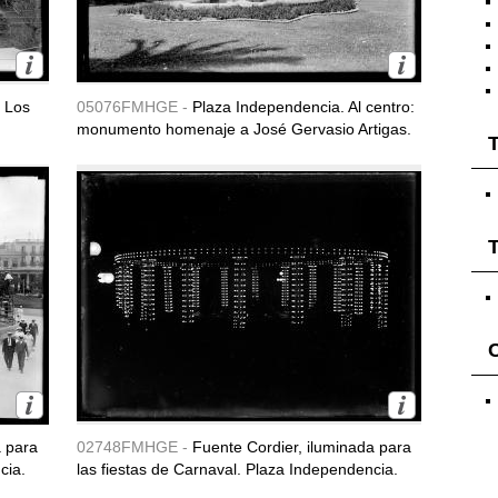
e Los
05076FMHGE -
Plaza Independencia. Al centro:
monumento homenaje a José Gervasio Artigas.
T
T
a para
02748FMHGE -
Fuente Cordier, iluminada para
cia.
las fiestas de Carnaval. Plaza Independencia.