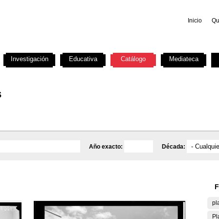
Inicio
Qu
Investigación
Educativa
Catálogo
Mediateca
s
Año exacto:
Década:
F
pl
Pl