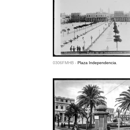
0306FMHB -
Plaza Independencia.