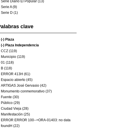
Serie Diario El Popular (13)
Serie A (9)
Serie D (1)
alabras clave
(-)
Plaza
(-)
Plaza Independencia
CCZ (119)
Municipio (119)
01 (118)
B (118)
ERROR 413H (61)
Espacio abierto (45)
ARTIGAS José Gervasio (42)
Monumento conmemorativo (37)
Fuente (30)
Público (29)
Ciudad Vieja (28)
Manifestación (25)
ERROR ERROR 100-->ORA-01403: no data
foundH (22)