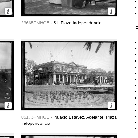
23665FMHGE -
S.i. Plaza Independencia.
P
05173FMHGE -
Palacio Estévez. Adelante: Plaza
Independencia.