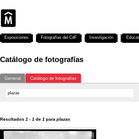
Exposiciones
Fotografías del CdF
Investigación
Educat
Catálogo de fotografías
General
Catálogo de fotografías
Resultados
1
-
1
de
1
para
plazas