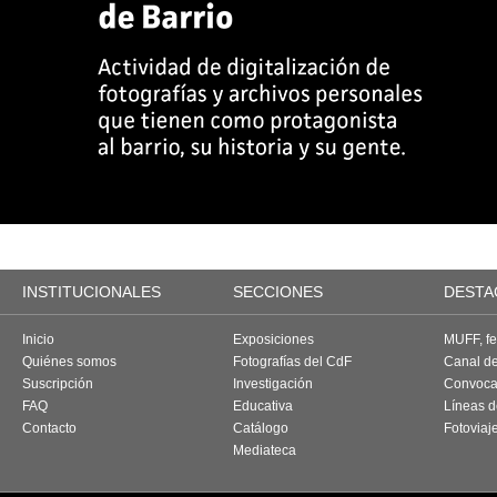
INSTITUCIONALES
SECCIONES
DESTA
Inicio
Exposiciones
MUFF, fes
Quiénes somos
Fotografías del CdF
Canal d
Suscripción
Investigación
Convoca
FAQ
Educativa
Líneas d
Contacto
Catálogo
Fotoviaj
Mediateca