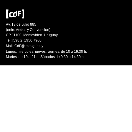
Av. 18 de Julio 885
(entre Andes y Convención)
CP 11100. Montevideo. Uruguay
Tel: [598 2] 1950 7960
Mail:
CdF@imm.gub.uy
Lunes, miércoles, jueves, viernes: de 10 a 19.30 h.
Martes: de 10 a 21 h. Sábados de 9.30 a 14.30 h.