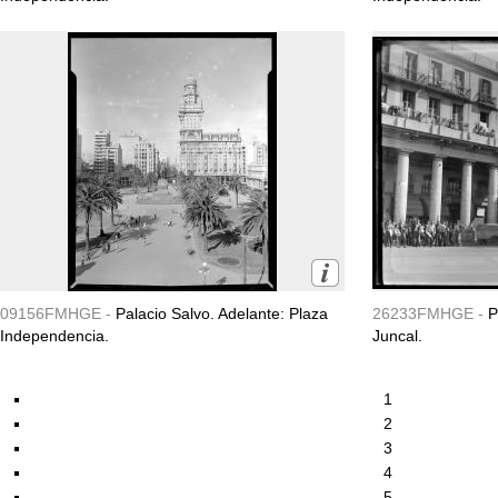
09156FMHGE -
Palacio Salvo. Adelante: Plaza
26233FMHGE -
P
Independencia.
Juncal.
1
2
3
4
5