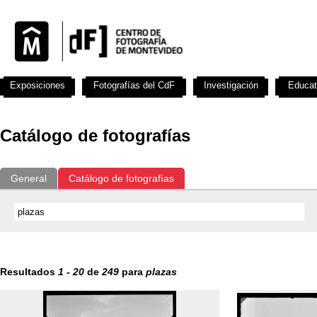
Exposiciones
Fotografías del CdF
Investigación
Educat
Catálogo de fotografías
General
Catálogo de fotografías
Resultados
1
-
20
de
249
para
plazas