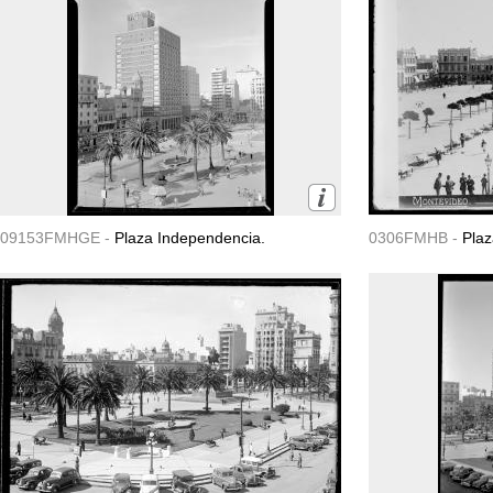
09153FMHGE -
Plaza Independencia.
0306FMHB -
Plaz