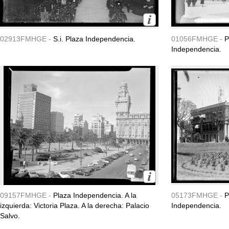
02913FMHGE -
S.i. Plaza Independencia.
01056FMHGE -
P
Independencia.
09157FMHGE -
Plaza Independencia. A la
05173FMHGE -
P
izquierda: Victoria Plaza. A la derecha: Palacio
Independencia.
Salvo.