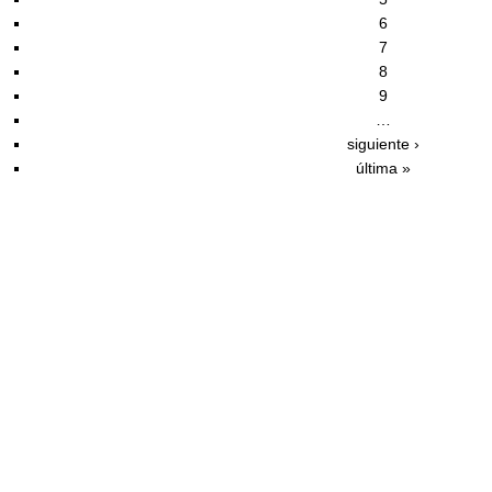
6
7
8
9
…
siguiente ›
última »