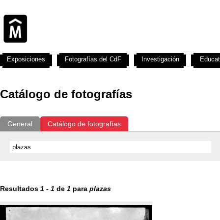
Exposiciones
Fotografías del CdF
Investigación
Educat
Catálogo de fotografías
General
Catálogo de fotografías
Resultados
1
-
1
de
1
para
plazas