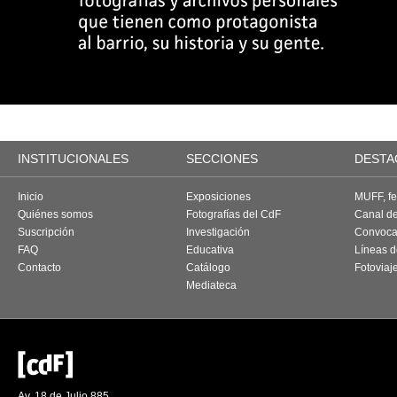
INSTITUCIONALES
SECCIONES
DESTA
Inicio
Exposiciones
MUFF, fes
Quiénes somos
Fotografías del CdF
Canal d
Suscripción
Investigación
Convoca
FAQ
Educativa
Líneas d
Contacto
Catálogo
Fotoviaj
Mediateca
Av. 18 de Julio 885