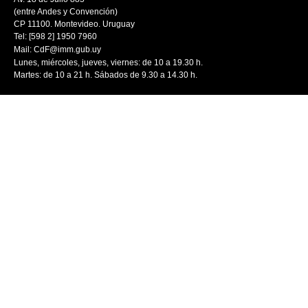
(entre Andes y Convención)
CP 11100. Montevideo. Uruguay
Tel: [598 2] 1950 7960
Mail:
CdF@imm.gub.uy
Lunes, miércoles, jueves, viernes: de 10 a 19.30 h.
Martes: de 10 a 21 h. Sábados de 9.30 a 14.30 h.