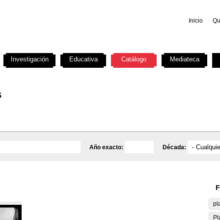
Inicio
Qu
Investigación
Educativa
Catálogo
Mediateca
s
Año exacto:
Década:
F
pl
Pl