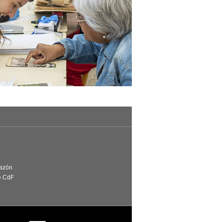
Razón
e CdF