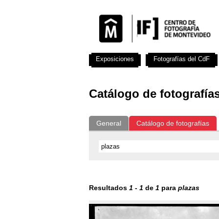
Exposiciones
Fotografías del CdF
Catálogo de fotografía
General
Catálogo de fotografías
Resultados
1
-
1
de
1
para
plazas