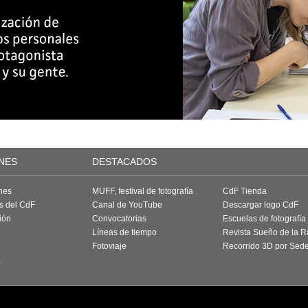
NES
DESTACADOS
nes
MUFF, festival de fotografía
CdF Tienda
as del CdF
Canal de YouTube
Descargar logo CdF
ión
Convocatorias
Escuelas de fotografía
Líneas de tiempo
Revista Sueño de la 
Fotoviaje
Recorrido 3D por Sed
a