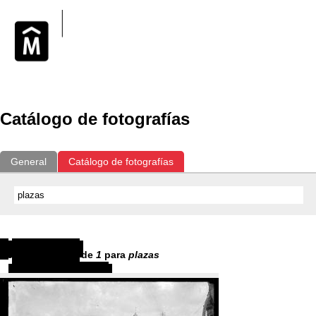
Catálogo de fotografías
General
Catálogo de fotografías
Resultados
1
-
1
de
1
para
plazas