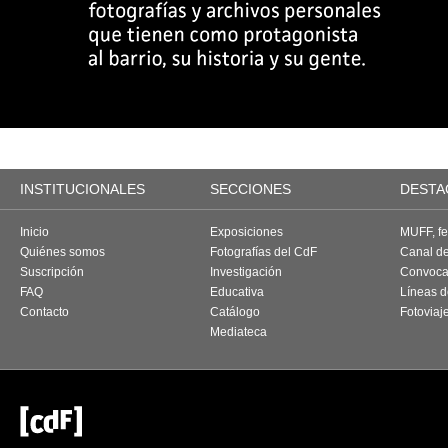
INSTITUCIONALES
SECCIONES
DESTA
Inicio
Exposiciones
MUFF, fes
Quiénes somos
Fotografías del CdF
Canal d
Suscripción
Investigación
Convoca
FAQ
Educativa
Líneas d
Contacto
Catálogo
Fotoviaj
Mediateca