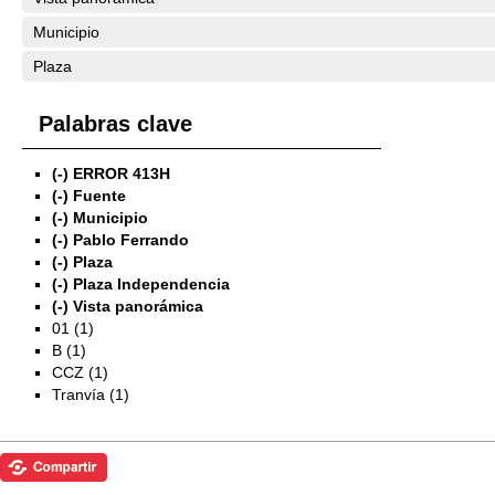
Municipio
Plaza
Palabras clave
(-)
ERROR 413H
(-)
Fuente
(-)
Municipio
(-)
Pablo Ferrando
(-)
Plaza
(-)
Plaza Independencia
(-)
Vista panorámica
01 (1)
B (1)
CCZ (1)
Tranvía (1)
Exposiciones
Investigación
Fotografías del CdF
Mediateca
Educativa
Catálogo