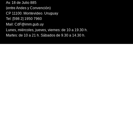
Av. 18 de Julio 885
(entre Andes y Convención)
CP 11100. Montevideo. Uruguay
Tel: [598 2] 1950 7960
Mail:
CdF@imm.gub.uy
Lunes, miércoles, jueves, viernes: de 10 a 19.30 h.
Martes: de 10 a 21 h. Sábados de 9.30 a 14.30 h.