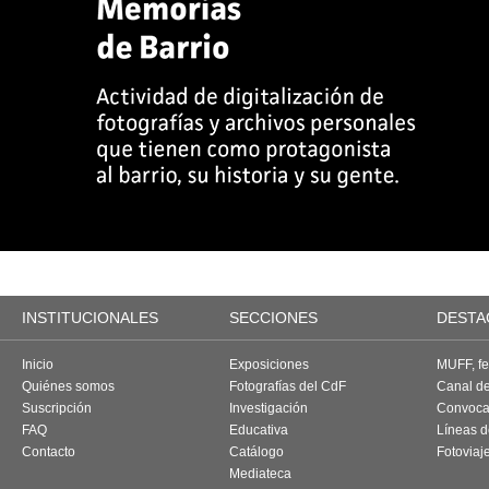
INSTITUCIONALES
SECCIONES
DESTA
Inicio
Exposiciones
MUFF, fes
Quiénes somos
Fotografías del CdF
Canal d
Suscripción
Investigación
Convoca
FAQ
Educativa
Líneas d
Contacto
Catálogo
Fotoviaj
Mediateca