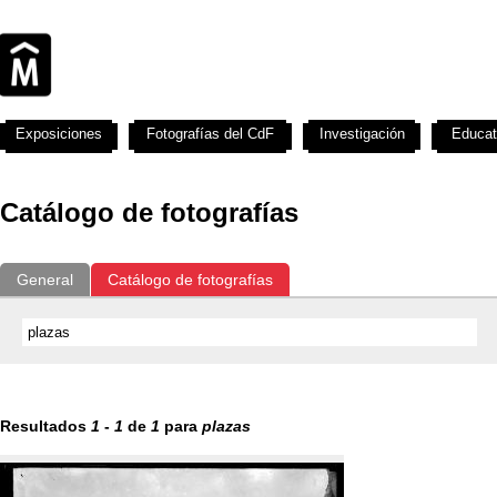
Exposiciones
Fotografías del CdF
Investigación
Educat
Catálogo de fotografías
General
Catálogo de fotografías
Resultados
1
-
1
de
1
para
plazas