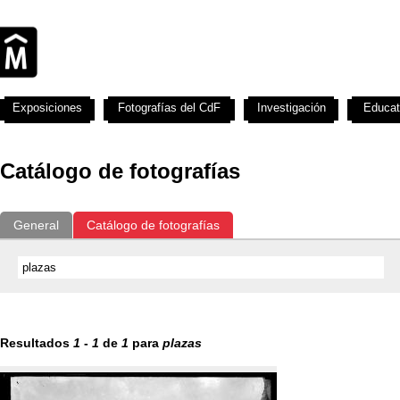
Exposiciones
Fotografías del CdF
Investigación
Educat
Catálogo de fotografías
General
Catálogo de fotografías
Resultados
1
-
1
de
1
para
plazas