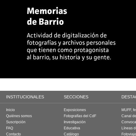
INSTITUCIONALES
SECCIONES
DESTA
Inicio
Exposiciones
MUFF, fes
Quiénes somos
Fotografías del CdF
Canal d
Suscripción
Investigación
Convoca
FAQ
Educativa
Líneas d
Contacto
Catálogo
Fotoviaj