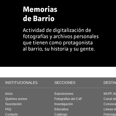
INSTITUCIONALES
SECCIONES
DESTA
Inicio
Exposiciones
MUFF, fes
Quiénes somos
Fotografías del CdF
Canal d
Suscripción
Investigación
Convoca
FAQ
Educativa
Líneas d
Contacto
Catálogo
Fotoviaj