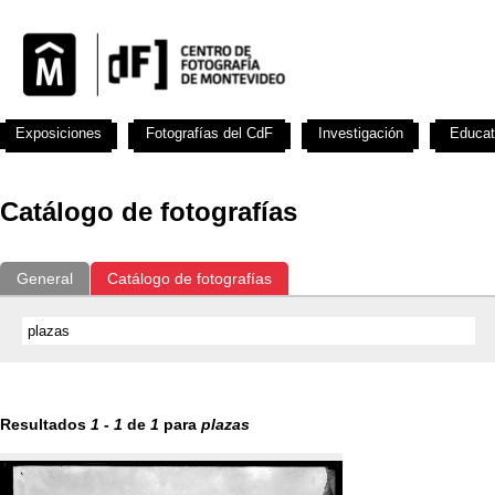
Exposiciones
Fotografías del CdF
Investigación
Educat
Catálogo de fotografías
General
Catálogo de fotografías
Resultados
1
-
1
de
1
para
plazas