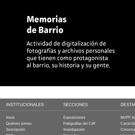
INSTITUCIONALES
SECCIONES
DESTA
Inicio
Exposiciones
MUFF, fes
Quiénes somos
Fotografías del CdF
Canal d
Suscripción
Investigación
Convoca