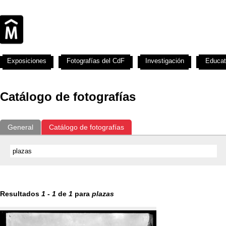
Exposiciones
Fotografías del CdF
Investigación
Educat
Catálogo de fotografías
General
Catálogo de fotografías
Resultados
1
-
1
de
1
para
plazas