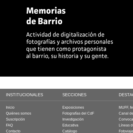
INSTITUCIONALES
SECCIONES
DESTA
Inicio
Exposiciones
MUFF, fes
Quiénes somos
Fotografías del CdF
Canal d
Suscripción
Investigación
Convoca
FAQ
Educativa
Líneas d
Contacto
Catálogo
Fotoviaj