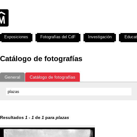
Exposiciones
Fotografías del CdF
Investigación
Educat
Catálogo de fotografías
General
Catálogo de fotografías
Resultados
1
-
1
de
1
para
plazas