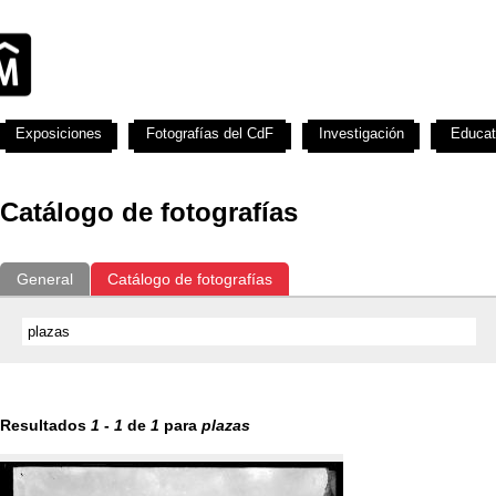
Exposiciones
Fotografías del CdF
Investigación
Educat
Catálogo de fotografías
General
Catálogo de fotografías
Resultados
1
-
1
de
1
para
plazas