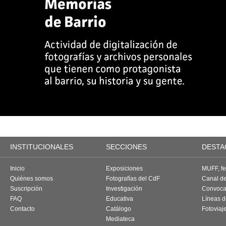
INSTITUCIONALES
SECCIONES
DESTA
Inicio
Exposiciones
MUFF, fes
Quiénes somos
Fotografías del CdF
Canal d
Suscripción
Investigación
Convoca
FAQ
Educativa
Líneas d
Contacto
Catálogo
Fotoviaj
Mediateca