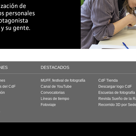
NES
DESTACADOS
nes
MUFF, festival de fotografía
CdF Tienda
as del CdF
Canal de YouTube
Descargar logo CdF
ión
Convocatorias
Escuelas de fotografía
Líneas de tiempo
Revista Sueño de la 
Fotoviaje
Recorrido 3D por Sed
a