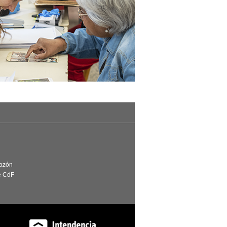
Razón
e CdF