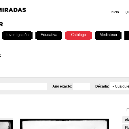
Inicio
Qu
Investigación
Educativa
Catálogo
Mediateca
s
Año exacto:
Década:
F
pl
Pl