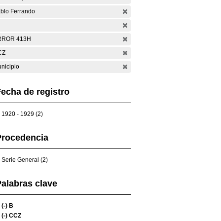
blo Ferrando
RROR 413H
CZ
nicipio
echa de registro
1920 - 1929 (2)
Procedencia
Serie General (2)
alabras clave
(-)
B
(-)
CCZ