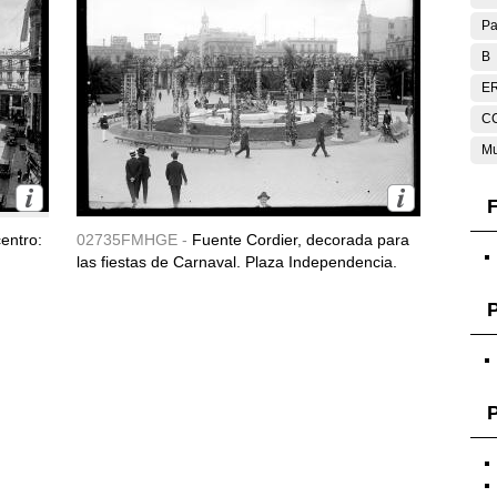
Pa
B
E
C
Mu
F
entro:
02735FMHGE -
Fuente Cordier, decorada para
las fiestas de Carnaval. Plaza Independencia.
P