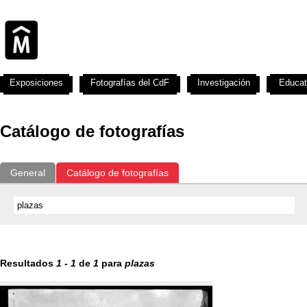
Exposiciones
Fotografías del CdF
Investigación
Educat
Catálogo de fotografías
General
Catálogo de fotografías
Resultados
1
-
1
de
1
para
plazas