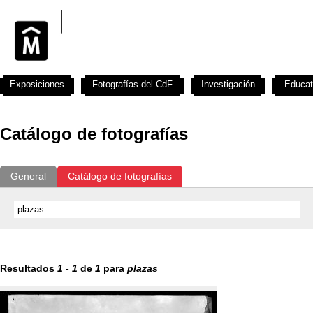
Exposiciones
Fotografías del CdF
Investigación
Educat
Catálogo de fotografías
General
Catálogo de fotografías
Resultados
1
-
1
de
1
para
plazas