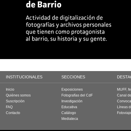
INSTITUCIONALES
SECCIONES
DESTA
Inicio
Exposiciones
MUFF, fes
Quiénes somos
Fotografías del CdF
Canal d
Suscripción
Investigación
Convoca
FAQ
Educativa
Líneas d
Contacto
Catálogo
Fotoviaj
Mediateca