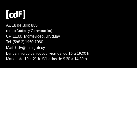
Av. 18 de Julio 885
(entre Andes y Convención)
CP 11100. Montevideo. Uruguay
Tel: [598 2] 1950 7960
Mail:
CdF@imm.gub.uy
Lunes, miércoles, jueves, viernes: de 10 a 19.30 h.
Martes: de 10 a 21 h. Sábados de 9.30 a 14.30 h.