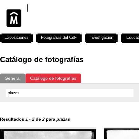
Exposiciones
Fotografías del CdF
Investigación
Educat
Catálogo de fotografías
General
Catálogo de fotografías
Resultados
1
-
2
de
2
para
plazas