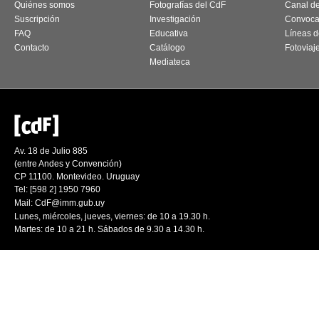
Quiénes somos
Fotografías del CdF
Canal d
Suscripción
Investigación
Convoca
FAQ
Educativa
Líneas d
Contacto
Catálogo
Fotoviaj
Mediateca
Av. 18 de Julio 885
(entre Andes y Convención)
CP 11100. Montevideo. Uruguay
Tel: [598 2] 1950 7960
Mail:
CdF@imm.gub.uy
Lunes, miércoles, jueves, viernes: de 10 a 19.30 h.
Martes: de 10 a 21 h. Sábados de 9.30 a 14.30 h.