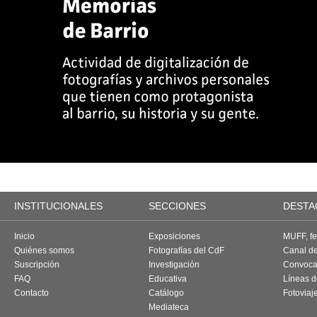
INSTITUCIONALES
SECCIONES
DESTA
Inicio
Exposiciones
MUFF, fes
Quiénes somos
Fotografías del CdF
Canal d
Suscripción
Investigación
Convoca
FAQ
Educativa
Líneas d
Contacto
Catálogo
Fotoviaj
Mediateca