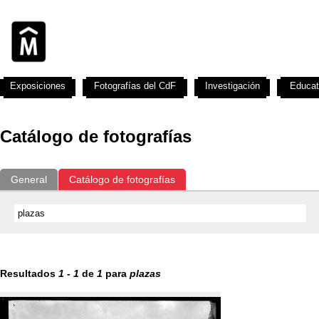
Exposiciones
Fotografías del CdF
Investigación
Educat
Catálogo de fotografías
General
Catálogo de fotografías
Resultados
1
-
1
de
1
para
plazas