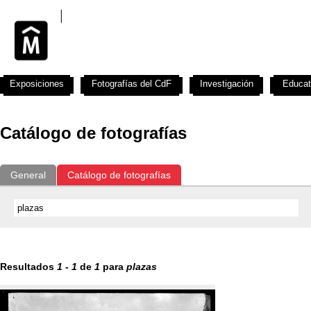
Exposiciones
Fotografías del CdF
Investigación
Educat
Catálogo de fotografías
General
Catálogo de fotografías
Resultados
1
-
1
de
1
para
plazas