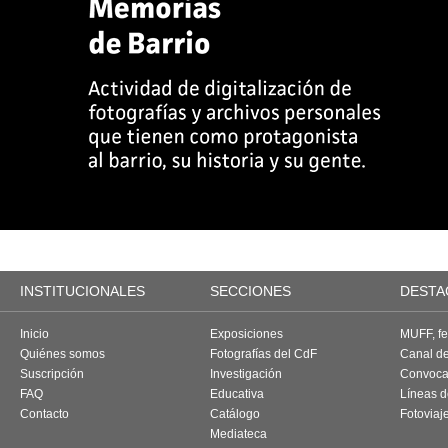
INSTITUCIONALES
SECCIONES
DESTA
Inicio
Exposiciones
MUFF, fes
Quiénes somos
Fotografías del CdF
Canal d
Suscripción
Investigación
Convoca
FAQ
Educativa
Líneas d
Contacto
Catálogo
Fotoviaj
Mediateca