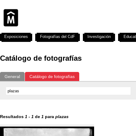
Exposiciones
Fotografías del CdF
Investigación
Educat
Catálogo de fotografías
General
Catálogo de fotografías
Resultados
1
-
1
de
1
para
plazas