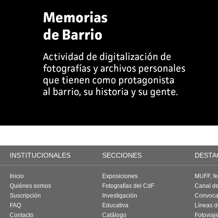
INSTITUCIONALES
SECCIONES
DESTA
Inicio
Exposiciones
MUFF, fes
Quiénes somos
Fotografías del CdF
Canal d
Suscripción
Investigación
Convoca
FAQ
Educativa
Líneas d
Contacto
Catálogo
Fotoviaj