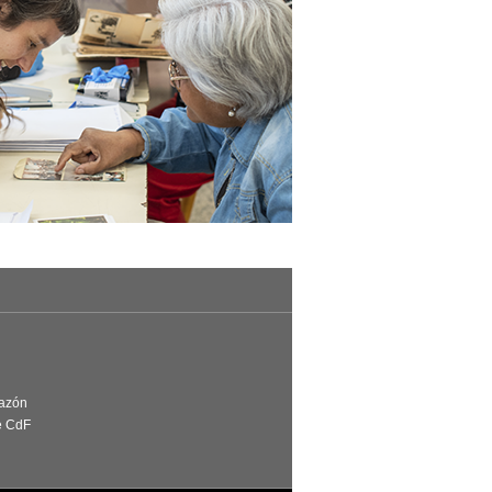
Razón
e CdF