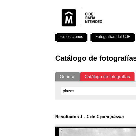
Exposiciones
Fotografías del CdF
Catálogo de fotografía
General
Catálogo de fotografías
Resultados
1
-
1
de
1
para
plazas