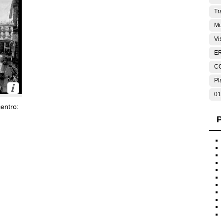
Tr
Mu
Vi
E
C
Pl
01
entro:
P