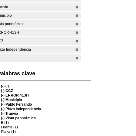
anvía
nicipio
sta panorámica
RROR 413H
CZ
aza Independencia
alabras clave
(-)
01
(-)
CCZ
(-)
ERROR 413H
(-)
Municipio
(-)
Pablo Ferrando
(-)
Plaza Independencia
(-)
Tranvía
(-)
Vista panorámica
B (1)
Fuente (1)
Plaza (1)