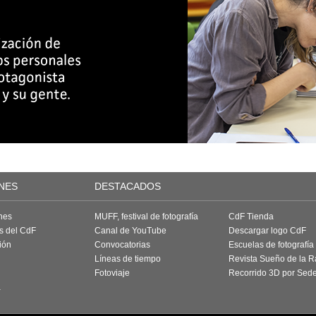
NES
DESTACADOS
nes
MUFF, festival de fotografía
CdF Tienda
as del CdF
Canal de YouTube
Descargar logo CdF
ión
Convocatorias
Escuelas de fotografía
Líneas de tiempo
Revista Sueño de la 
Fotoviaje
Recorrido 3D por Sed
a