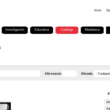
Inicio
Qu
Investigación
Educativa
Catálogo
Mediateca
s
Año exacto:
Década:
F
pl
Pa