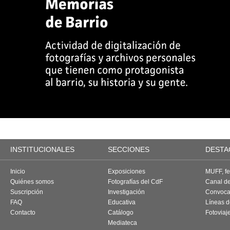
INSTITUCIONALES
SECCIONES
DESTA
Inicio
Exposiciones
MUFF, fes
Quiénes somos
Fotografías del CdF
Canal d
Suscripción
Investigación
Convoca
FAQ
Educativa
Líneas d
Contacto
Catálogo
Fotoviaj
Mediateca