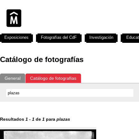
Exposiciones
Fotografías del CdF
Investigación
Educat
Catálogo de fotografías
General
Catálogo de fotografías
Resultados
1
-
1
de
1
para
plazas