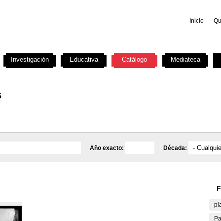
Inicio
Qu
Investigación
Educativa
Catálogo
Mediateca
s
Año exacto:
Década:
F
pl
Pa