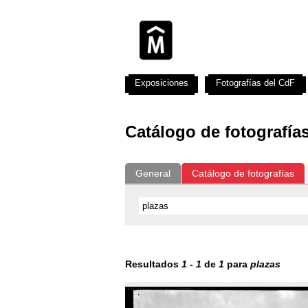
Exposiciones
Fotografías del CdF
Catálogo de fotografía
General
Catálogo de fotografías
Resultados
1
-
1
de
1
para
plazas