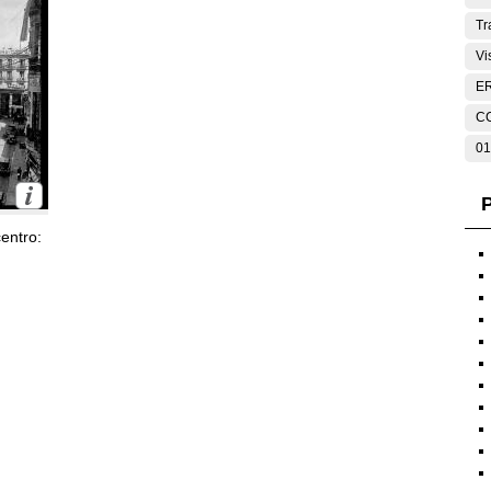
Tr
Vi
E
C
01
P
entro: