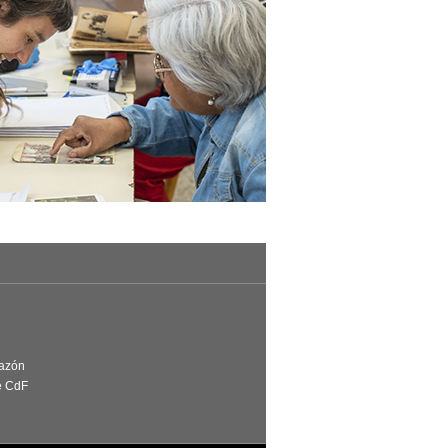
Razón
e CdF