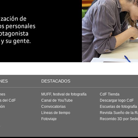
NES
DESTACADOS
nes
MUFF, festival de fotografía
CdF Tienda
as del CdF
Canal de YouTube
Descargar logo CdF
ión
Convocatorias
Escuelas de fotografía
Líneas de tiempo
Revista Sueño de la 
Fotoviaje
Recorrido 3D por Sed
a