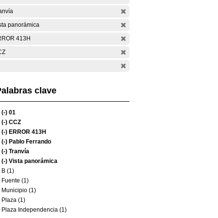
anvía
sta panorámica
RROR 413H
CZ
alabras clave
(-)
01
(-)
CCZ
(-)
ERROR 413H
(-)
Pablo Ferrando
(-)
Tranvía
(-)
Vista panorámica
B (1)
Fuente (1)
Municipio (1)
Plaza (1)
Plaza Independencia (1)