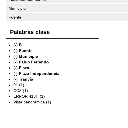
Municipio
Fuente
Palabras clave
(-)
B
(-)
Fuente
(-)
Municipio
(-)
Pablo Ferrando
(-)
Plaza
(-)
Plaza Independencia
(-)
Tranvía
01 (1)
CCZ (1)
ERROR 413H (1)
Vista panorámica (1)
Exposiciones
Investigación
Fotografías del CdF
Mediateca
Educativa
Catálogo