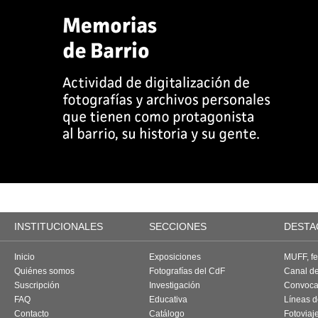
INSTITUCIONALES
SECCIONES
DESTA
Inicio
Exposiciones
MUFF, fes
Quiénes somos
Fotografías del CdF
Canal d
Suscripción
Investigación
Convoca
FAQ
Educativa
Líneas d
Contacto
Catálogo
Fotoviaj