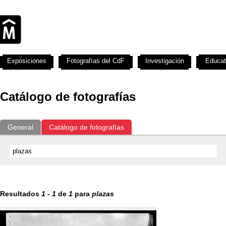
Exposiciones
Fotografías del CdF
Investigación
Educat
Catálogo de fotografías
General
Catálogo de fotografías
Resultados
1
-
1
de
1
para
plazas