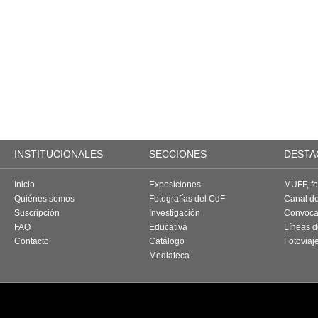
INSTITUCIONALES
SECCIONES
DESTA
Inicio
Exposiciones
MUFF, fes
Quiénes somos
Fotografías del CdF
Canal d
Suscripción
Investigación
Convoca
FAQ
Educativa
Líneas d
Contacto
Catálogo
Fotoviaj
Mediateca