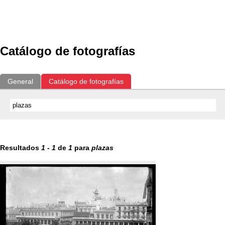
Exposiciones
Fotografías del CdF
Investigación
Educat
Catálogo de fotografías
General
Catálogo de fotografías
Resultados
1
-
1
de
1
para
plazas