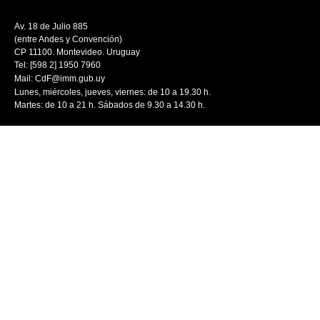
Av. 18 de Julio 885
(entre Andes y Convención)
CP 11100. Montevideo. Uruguay
Tel: [598 2] 1950 7960
Mail:
CdF@imm.gub.uy
Lunes, miércoles, jueves, viernes: de 10 a 19.30 h.
Martes: de 10 a 21 h. Sábados de 9.30 a 14.30 h.