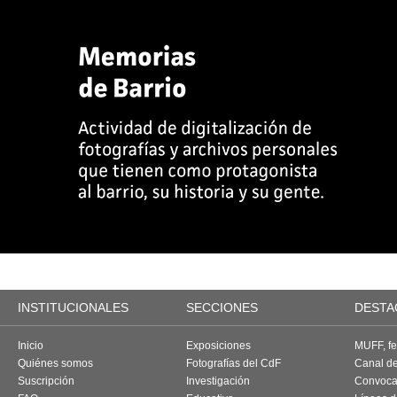
INSTITUCIONALES
SECCIONES
DESTA
Inicio
Exposiciones
MUFF, fes
Quiénes somos
Fotografías del CdF
Canal d
Suscripción
Investigación
Convoca