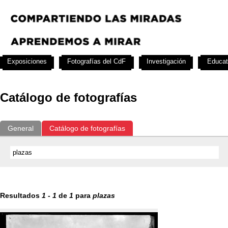
Exposiciones
Fotografías del CdF
Investigación
Educat
Catálogo de fotografías
General
Catálogo de fotografías
Resultados
1
-
1
de
1
para
plazas