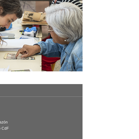
Razón
e CdF