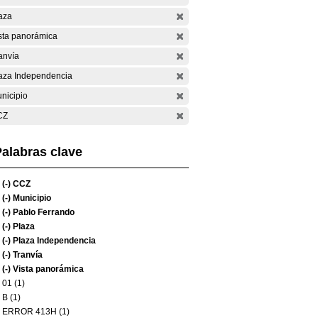
aza
sta panorámica
anvía
aza Independencia
nicipio
CZ
alabras clave
(-)
CCZ
(-)
Municipio
(-)
Pablo Ferrando
(-)
Plaza
(-)
Plaza Independencia
(-)
Tranvía
(-)
Vista panorámica
01 (1)
B (1)
ERROR 413H (1)