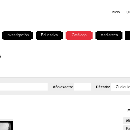
Inicio
Qu
Investigación
Educativa
Catálogo
Mediateca
s
Año exacto:
Década:
F
pl
Pa