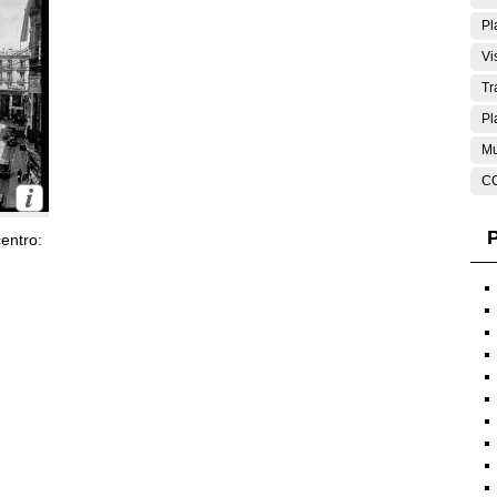
Pl
Vi
Tr
Pl
Mu
C
P
entro: