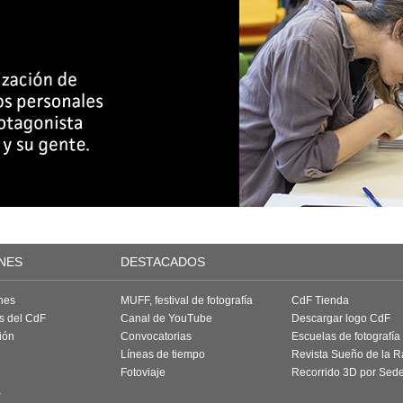
NES
DESTACADOS
nes
MUFF, festival de fotografía
CdF Tienda
as del CdF
Canal de YouTube
Descargar logo CdF
ión
Convocatorias
Escuelas de fotografía
Líneas de tiempo
Revista Sueño de la 
Fotoviaje
Recorrido 3D por Sed
a