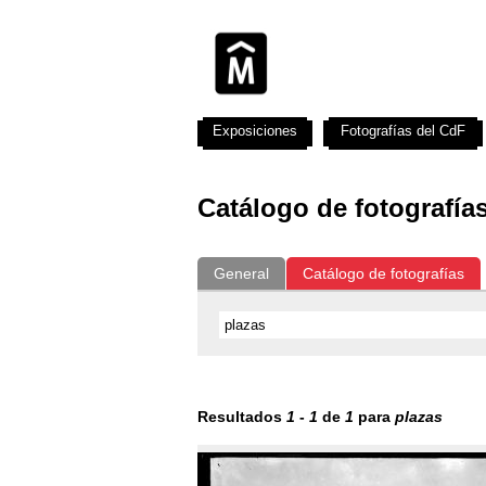
Exposiciones
Fotografías del CdF
Catálogo de fotografía
General
Catálogo de fotografías
Resultados
1
-
1
de
1
para
plazas