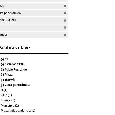
aza
sta panorámica
RROR 413H
anvía
alabras clave
(-)
01
(-)
ERROR 413H
(-)
Pablo Ferrando
(-)
Plaza
(-)
Tranvía
(-)
Vista panorámica
B (1)
CCZ (1)
Fuente (1)
Municipio (1)
Plaza Independencia (1)