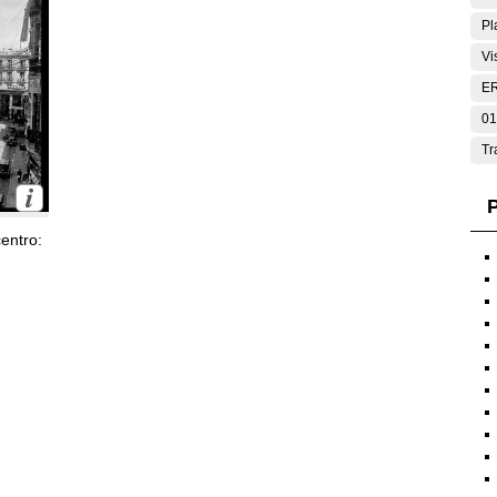
Pl
Vi
E
01
Tr
P
entro: