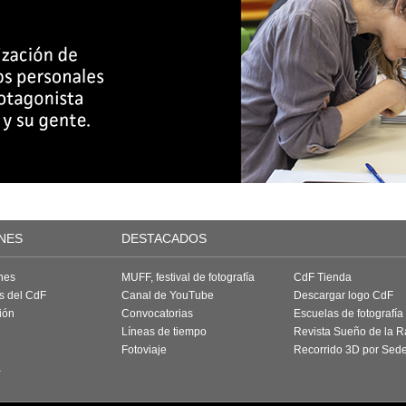
NES
DESTACADOS
nes
MUFF, festival de fotografía
CdF Tienda
as del CdF
Canal de YouTube
Descargar logo CdF
ión
Convocatorias
Escuelas de fotografía
Líneas de tiempo
Revista Sueño de la 
Fotoviaje
Recorrido 3D por Sed
a