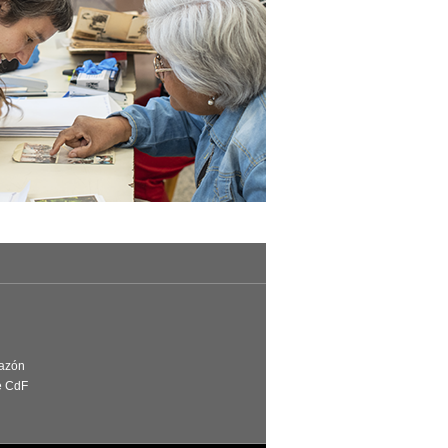
Razón
e CdF