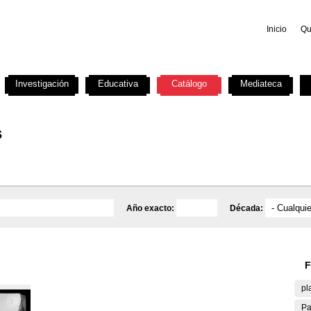
Inicio
Qu
Investigación
Educativa
Catálogo
Mediateca
s
Año exacto:
Década:
F
pl
Pa