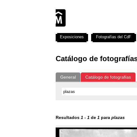
Exposiciones
Fotografías del CdF
Catálogo de fotografía
General
Catálogo de fotografías
Resultados
1
-
1
de
1
para
plazas