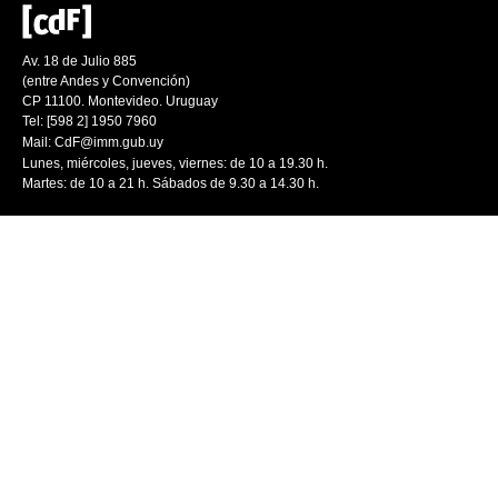
Av. 18 de Julio 885
(entre Andes y Convención)
CP 11100. Montevideo. Uruguay
Tel: [598 2] 1950 7960
Mail:
CdF@imm.gub.uy
Lunes, miércoles, jueves, viernes: de 10 a 19.30 h.
Martes: de 10 a 21 h. Sábados de 9.30 a 14.30 h.