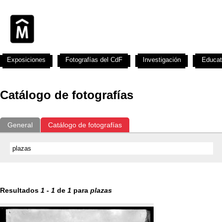
Exposiciones
Fotografías del CdF
Investigación
Educat
Catálogo de fotografías
General
Catálogo de fotografías
Resultados
1
-
1
de
1
para
plazas