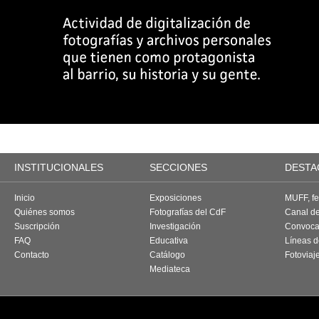
INSTITUCIONALES
SECCIONES
DESTA
Inicio
Exposiciones
MUFF, fes
Quiénes somos
Fotografías del CdF
Canal d
Suscripción
Investigación
Convoca
FAQ
Educativa
Líneas d
Contacto
Catálogo
Fotoviaj
Mediateca