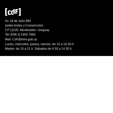
Av. 18 de Julio 885
(entre Andes y Convención)
CP 11100. Montevideo. Uruguay
Tel: [598 2] 1950 7960
Mail:
CdF@imm.gub.uy
Lunes, miércoles, jueves, viernes: de 10 a 19.30 h.
Martes: de 10 a 21 h. Sábados de 9.30 a 14.30 h.