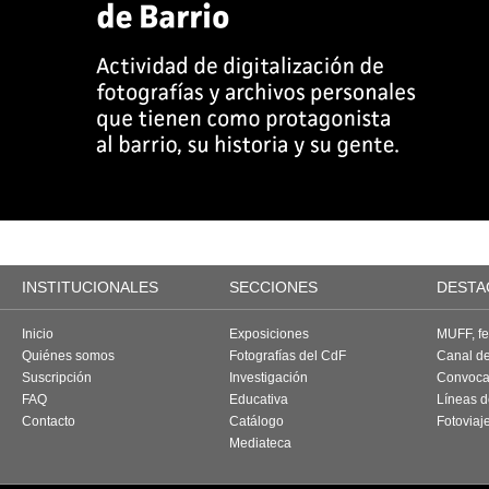
INSTITUCIONALES
SECCIONES
DESTA
Inicio
Exposiciones
MUFF, fes
Quiénes somos
Fotografías del CdF
Canal d
Suscripción
Investigación
Convoca
FAQ
Educativa
Líneas d
Contacto
Catálogo
Fotoviaj
Mediateca