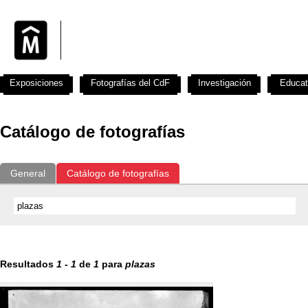
Exposiciones
Fotografías del CdF
Investigación
Educat
Catálogo de fotografías
General
Catálogo de fotografías
Resultados
1
-
1
de
1
para
plazas